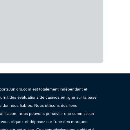
portsJuniors.com est totalement indépendant et
ournit des évaluations de casinos en ligne sur la base
e données fiables. Nous utilisons des liens
’affiliation, nous pouvons percevoir une commission
i vous cliquez et déposez sur l’une des marques
istées sur notre site. Ces commissions nous aident à