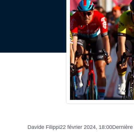
Davide Filippi
22 février 2024, 18:00
Dernière 