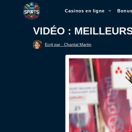
Aller
Casinos en ligne
Bonu
au
contenu
VIDÉO : MEILLEUR
Ecrit par : Chantal Martin