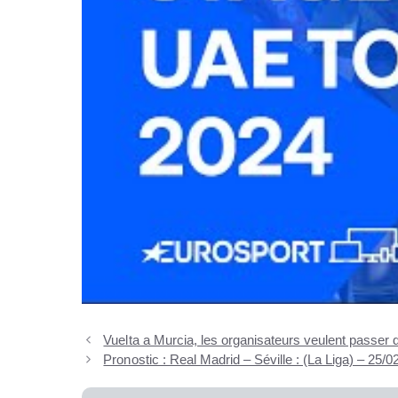
Vuelta a Murcia, les organisateurs veulent passer d
Pronostic : Real Madrid – Séville : (La Liga) – 25/0