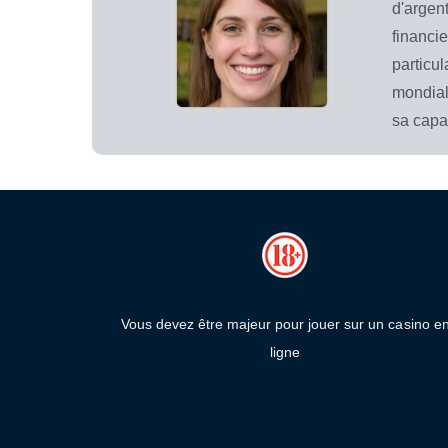
d'argen
financi
particul
mondial
sa capac
Vous devez être majeur pour jouer sur un casino e
ligne