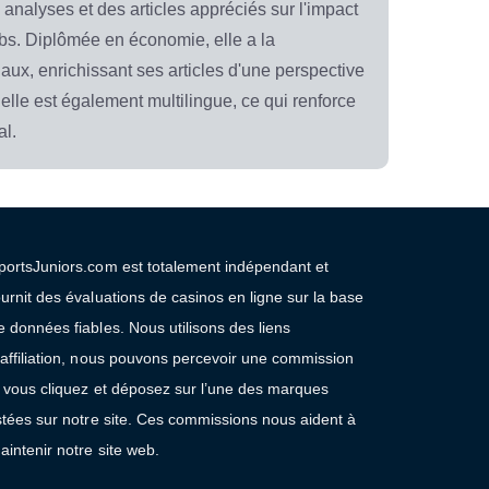
analyses et des articles appréciés sur l'impact
bs. Diplômée en économie, elle a la
naux, enrichissant ses articles d'une perspective
lle est également multilingue, ce qui renforce
al.
portsJuniors.com est totalement indépendant et
ournit des évaluations de casinos en ligne sur la base
e données fiables. Nous utilisons des liens
’affiliation, nous pouvons percevoir une commission
i vous cliquez et déposez sur l’une des marques
istées sur notre site. Ces commissions nous aident à
aintenir notre site web.