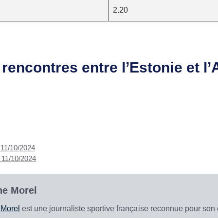
2.20
rencontres entre l’Estonie et l
 11/10/2024
– 11/10/2024
ne Morel
 Morel
est une journaliste sportive française reconnue pour son