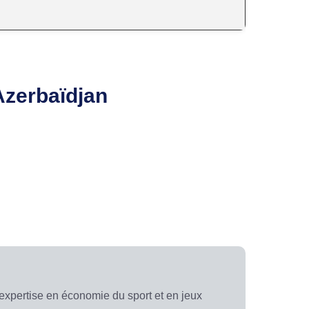
’Azerbaïdjan
 expertise en économie du sport et en jeux