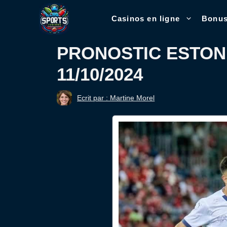
Aller
Casinos en ligne
Bonu
au
contenu
PRONOSTIC ESTONI
11/10/2024
Ecrit par : Martine Morel