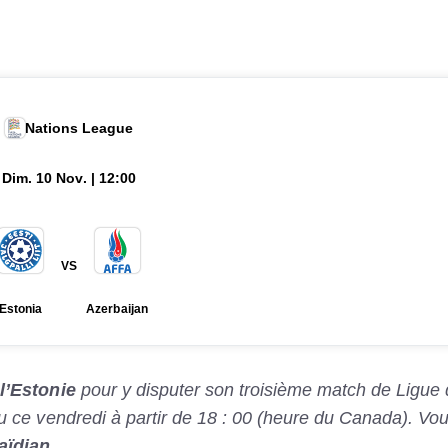
Nations League
Dim. 10 Nov.
|
12:00
VS
Estonia
Azerbaijan
e
l’Estonie
pour y disputer son troisième match de Ligue 
u ce vendredi à partir de 18 : 00 (heure du Canada). Vo
aïdjan.