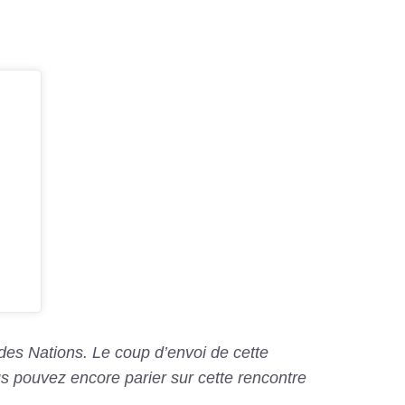
des Nations. Le coup d’envoi de cette
us pouvez encore parier sur cette rencontre