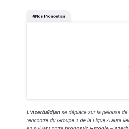
Nos Pronostics
L’Azerbaïdjan
se déplace sur la pelouse d
rencontre du Groupe 1 de la Ligue A aura lie
en suivant notre
pronostic Estonie – Azerb