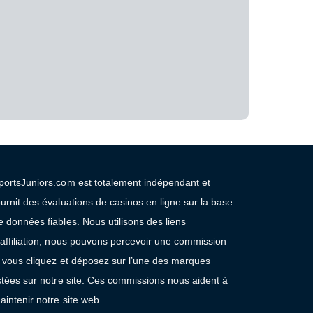
portsJuniors.com est totalement indépendant et
ournit des évaluations de casinos en ligne sur la base
e données fiables. Nous utilisons des liens
’affiliation, nous pouvons percevoir une commission
i vous cliquez et déposez sur l’une des marques
istées sur notre site. Ces commissions nous aident à
aintenir notre site web.