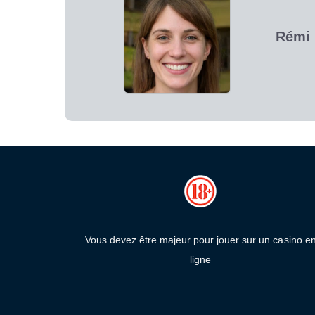
Rémi 
Vous devez être majeur pour jouer sur un casino e
ligne