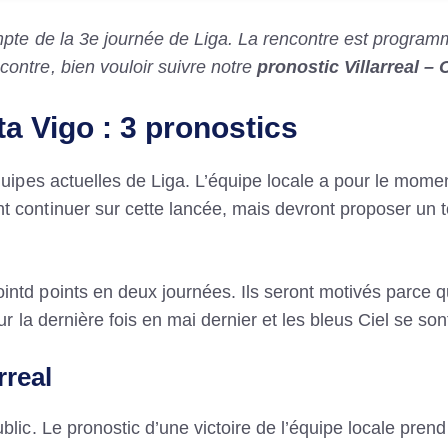
pte de la 3e journée de Liga. La rencontre est programmé
contre, bien vouloir suivre notre
pronostic Villarreal – 
ta Vigo : 3 pronostics
équipes actuelles de Liga. L’équipe locale a pour le mome
t continuer sur cette lancée, mais devront proposer un 
ointd points en deux journées. Ils seront motivés parce 
our la dernière fois en mai dernier et les bleus Ciel se so
rreal
ublic. Le pronostic d’une victoire de l’équipe locale pren