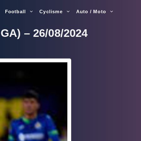
Football
Cyclisme
Auto / Moto
A) – 26/08/2024