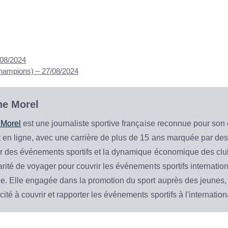
/08/2024
hampions) – 27/08/2024
ne Morel
 Morel
est une journaliste sportive française reconnue pour son
t en ligne, avec une carrière de plus de 15 ans marquée par des 
er des événements sportifs et la dynamique économique des clu
arité de voyager pour couvrir les événements sportifs internatio
e. Elle engagée dans la promotion du sport auprès des jeunes, e
ité à couvrir et rapporter les événements sportifs à l'internation