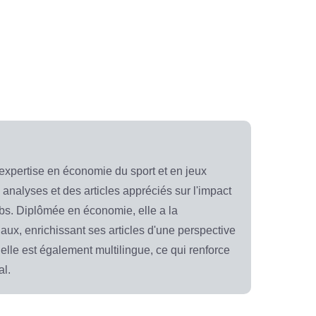
 expertise en économie du sport et en jeux
analyses et des articles appréciés sur l'impact
bs. Diplômée en économie, elle a la
naux, enrichissant ses articles d'une perspective
lle est également multilingue, ce qui renforce
al.