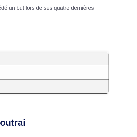
cédé un but lors de ses quatre dernières
outrai