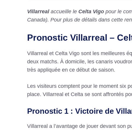
Villarreal
accueille le
Celta Vigo
pour le com
Canada). Pour plus de détails dans cette ren
Pronostic Villarreal – Cel
Villarreal et Celta Vigo sont les meilleures 
deux matchs. À domicile, les canaris voudron
très appliquée en ce début de saison.
Les visiteurs comptent pour le moment six p
place. Villarreal et Celta se sont affrontés p
Pronostic 1 : Victoire de Villa
Villarreal a l’avantage de jouer devant son p