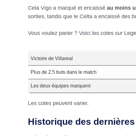
Cela Vigo a marqué et encaissé
au moins u
sorties, tandis que le Celta a encaissé des bu
Vous voulez parier ? Voici les cotes sur Leg
Victoire de Villareal
Plus de 2.5 buts dans le match
Les deux équipes marquent
Les cotes peuvent varier.
Historique des dernières