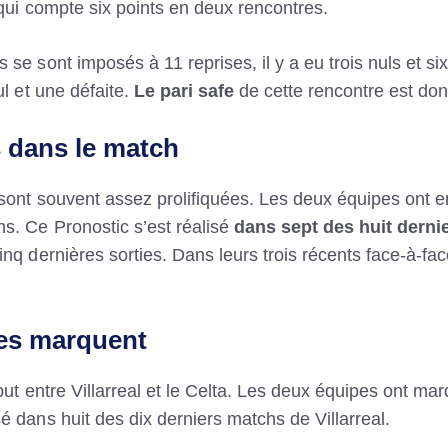
 qui compte six points en deux rencontres.
se sont imposés à 11 reprises, il y a eu trois nuls et six
ul et une défaite.
Le pari safe
de cette rencontre est do
s dans le match
 sont souvent assez prolifiquées. Les deux équipes ont en
s. Ce Pronostic s’est réalisé
dans sept des huit dernie
inq dernières sorties. Dans leurs trois récents face-à-fac
pes marquent
s but entre Villarreal et le Celta. Les deux équipes ont 
é dans huit des dix derniers matchs de Villarreal.