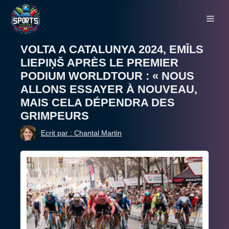
Aller
Me
au
contenu
VOLTA A CATALUNYA 2024, EMĪLS
LIEPIŅŠ APRÈS LE PREMIER
PODIUM WORLDTOUR : « NOUS
ALLONS ESSAYER À NOUVEAU,
MAIS CELA DÉPENDRA DES
GRIMPEURS
Ecrit par : Chantal Martin