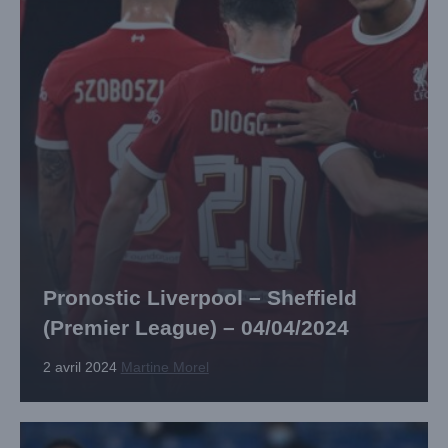
Pronostic Liverpool – Sheffield
(Premier League) – 04/04/2024
2 avril 2024
Martine Morel