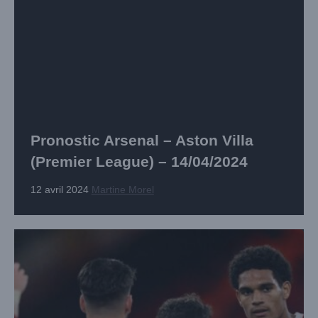
Pronostic Arsenal – Aston Villa
(Premier League) – 14/04/2024
12 avril 2024
Martine Morel