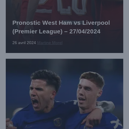
Pronostic West Ham vs Liverpool
(Premier League) – 27/04/2024
26 avril 2024
Martine Morel