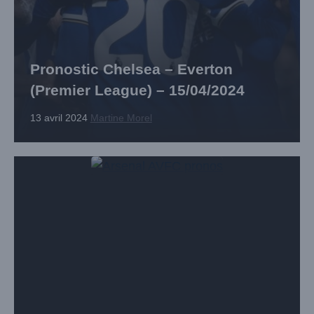
Pronostic Chelsea – Everton
(Premier League) – 15/04/2024
13 avril 2024
Martine Morel