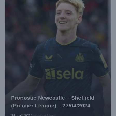
Pronostic Newcastle – Sheffield
(Premier League) – 27/04/2024
24 avril 2024
Martine Morel