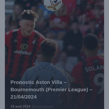
Pronostic Aston Villa –
Bournemouth (Premier League) –
21/04/2024
19 avril 2024
Martine Morel