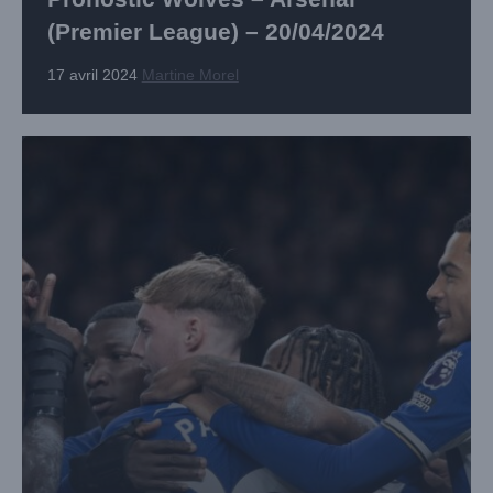
(Premier League) – 20/04/2024
17 avril 2024
Martine Morel