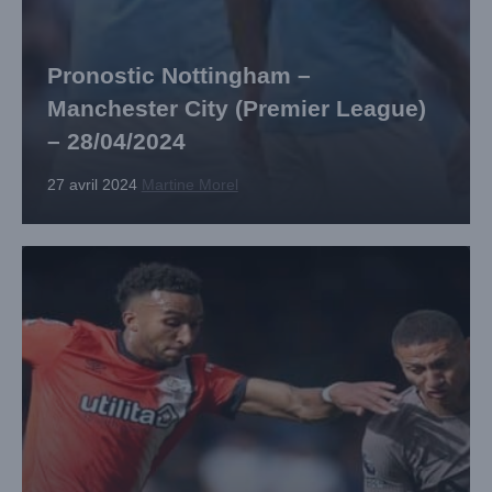
Pronostic Nottingham –
Manchester City (Premier League)
– 28/04/2024
27 avril 2024
Martine Morel