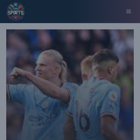
Aller
Me
au
contenu