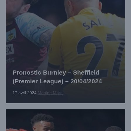
Pronostic Burnley – Sheffield
(Premier League) – 20/04/2024
17 avril 2024
Martine Morel