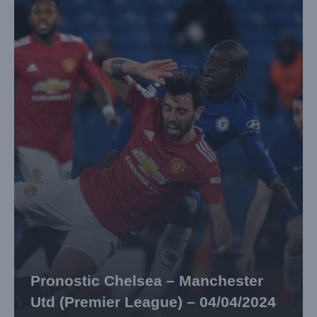
Pronostic Chelsea – Manchester
Utd (Premier League) – 04/04/2024