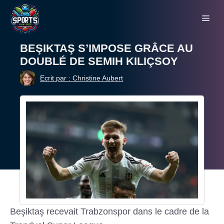
Aller
Me
au
contenu
BEŞIKTAŞ S’IMPOSE GRÂCE AU
DOUBLÉ DE SEMIH KILIÇSOY
Ecrit par : Christine Aubert
Beşiktaş recevait Trabzonspor dans le cadre de la